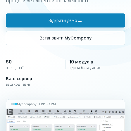
процеси без ліцензійної залежності.
→
Відкрити демо
Встановити MyCompany
$0
10 модулів
за ліцензії
єдина база даних
Ваш сервер
ваш код і дані
MyCompany · ERP + CRM