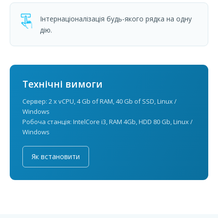
Інтернаціоналізація будь-якого рядка на одну
дію.
Технічні вимоги
Сервер: 2 x vCPU, 4 Gb of RAM, 40 Gb of SSD, Linux /
Windows
Робоча станція: IntelCore i3, RAM 4Gb, HDD 80 Gb, Linux /
Windows
Як встановити